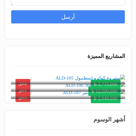
أرسل
المشاريع المميزة
شقق
2,719,000 ₺
شقق
12,500,000 ₺
شقق
2,940,000 ₺
أشهر الوسوم