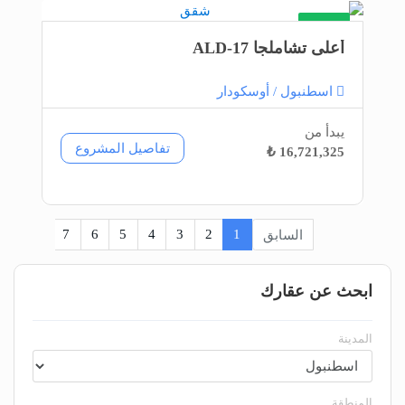
شقق
أعلى تشاملجا ALD-17
اسطنبول / أوسكودار
يبدأ من
تفاصيل المشروع
16,721,325 ₺
السابق
1
2
3
4
5
6
7
8
...
ابحث عن عقارك
المدينة
المنطقة