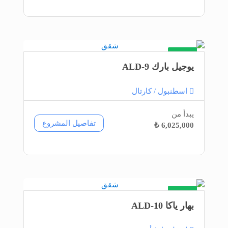
شقق
يوجيل بارك ALD-9
اسطنبول / كارتال
يبدأ من
تفاصيل المشروع
6,025,000 ₺
شقق
بهار ياكا ALD-10