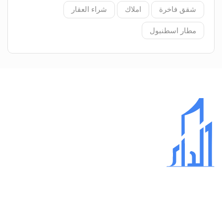
شقق فاخرة
املاك
شراء العقار
مطار اسطنبول
عبر مقرنا في اسطنبول وبجهود فريقنا المستمرة، استطعنا أن ننول
ثقة عملاءنا ووكلائنا حول العالم