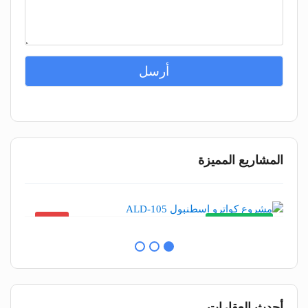
أرسل
المشاريع المميزة
شقق
 ₺
2,719,000 ₺
أحدث العقارات