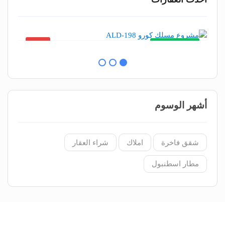
شقق
 ₺
9,250,000 ₺
أشهر الوسوم
شقق فاخرة
املاك
شراء العقار
مطار اسطنبول